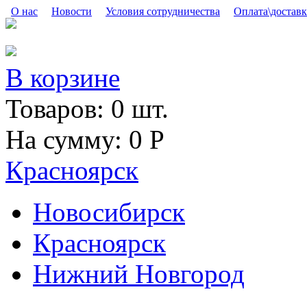
Skip to main content
О нас
Новости
Условия сотрудничества
Оплата\доставк
В корзине
Товаров:
0
шт.
На сумму:
0
Р
Красноярск
Новосибирск
Красноярск
Нижний Новгород