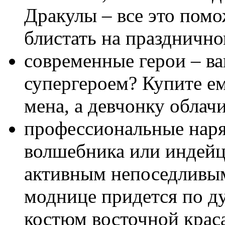
Дракулы – все это пом
блистать на празднично
современные герои – ва
супергероем? Купите е
мена, а девчонку обла
профессиональные наря
волшебника или индейц
активным непоседливы
моднице придется по д
костюм восточной крас