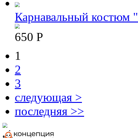
Карнавальный костюм 
650 Р
1
Pages
2
3
следующая >
последняя >>