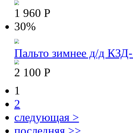
1 960 Р
30%
Пальто зимнее д/д КЗД-
2 100 Р
1
Pages
2
следующая >
последняя >>