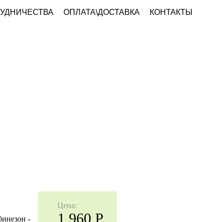
РУДНИЧЕСТВА
ОПЛАТА\ДОСТАВКА
КОНТАКТЫ
В корзине
Товаров:
0
шт.
На сумму:
0
Р
ЖА
ЖЕНСКАЯ ОДЕЖДА
Цена:
1 960 Р
бинезон -