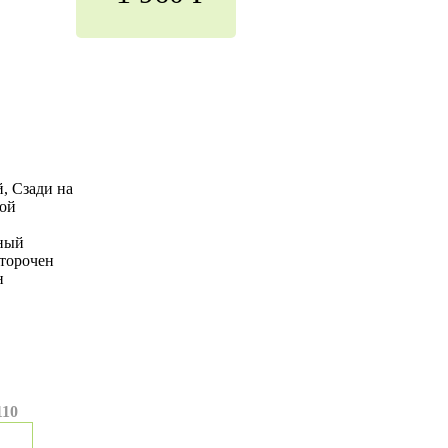
, Сзади на
кой
жный
торочен
н
110