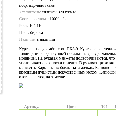
подкладочная ткань
Утеплитель:
силикон 320 г/кв.м
Состав костюма:
100% п/э
Рост:
104,110
Цвет:
бирюза
Наличие:
в наличии
Куртка + полукомбинезон ПКЗ-9 .Курточка со стежкой
талии резинка для лучшей посадки на фигуре малень
модницы. На рукавах манжеты подворачиваются, что
увеличивает срок носки изделия. В рукавах трикота
манжеты. Карманы по бокам на замочках. Капюшон о
красивым пушистым искусственным мехом. Капюшо
отстегивается, на замочке.
Артикул
Цвет
104