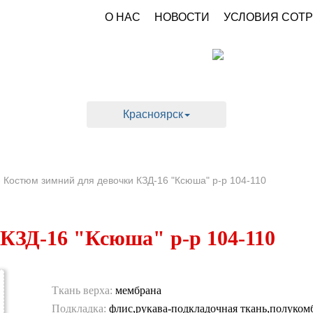
О НАС
НОВОСТИ
УСЛОВИЯ СОТ
Красноярск
ИЕ ШАПКИ
КАРНАВАЛ
РАСПРОДА
-
Костюм зимний для девочки КЗД-16 "Ксюша" р-р 104-110
КЗД-16 "Ксюша" р-р 104-110
Ткань верха:
мембрана
Подкладка:
флис,рукава-подкладочная ткань,полуком