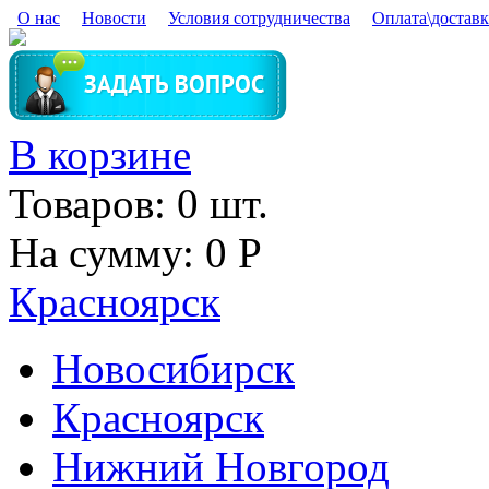
Skip to main content
О нас
Новости
Условия сотрудничества
Оплата\доставк
В корзине
Товаров:
0
шт.
На сумму:
0
Р
Красноярск
Новосибирск
Красноярск
Нижний Новгород